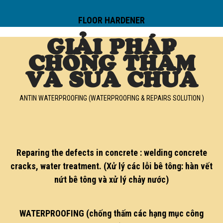
FLOOR HARDENER
GIẢI PHÁP
CHỐNG THẤM
VÀ SỬA CHỮA
ANTIN WATERPROOFING (WATERPROOFING & REPAIRS SOLUTION )
Reparing the defects in concrete : welding concrete
cracks, water treatment. (Xử lý các lỗi bê tông: hàn vết
nứt bê tông và xử lý chảy nước)
WATERPROOFING (chống thấm các hạng mục công