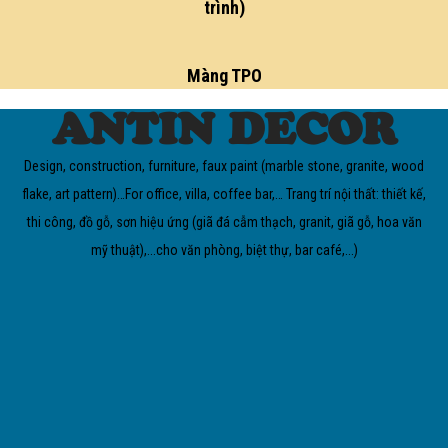
trình)
Màng TPO
ANTIN DECOR
Design, construction, furniture, faux paint (marble stone, granite, wood
flake, art pattern)…For office, villa, coffee bar,… Trang trí nội thất: thiết kế,
thi công, đồ gỗ, sơn hiệu ứng (giã đá cẫm thạch, granit, giã gỗ, hoa văn
mỹ thuật),...cho văn phòng, biệt thự, bar café,...)