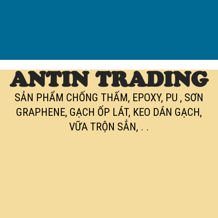
ANTIN TRADING
SẢN PHẨM CHỐNG THẤM, EPOXY, PU , SƠN
GRAPHENE, GẠCH ỐP LÁT, KEO DÁN GẠCH,
VỮA TRỘN SẲN, . .