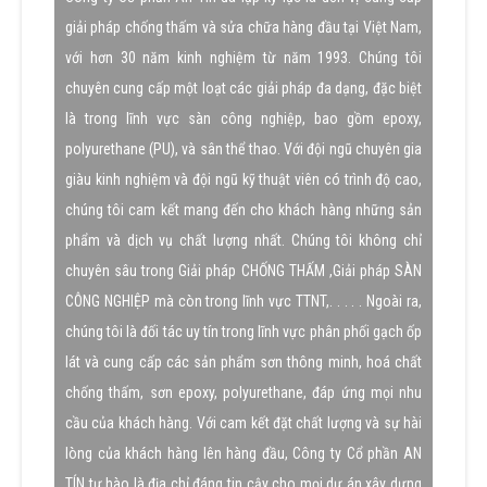
giải pháp chống thấm và sửa chữa hàng đầu tại Việt Nam,
với hơn 30 năm kinh nghiệm từ năm 1993. Chúng tôi
chuyên cung cấp một loạt các giải pháp đa dạng, đặc biệt
là trong lĩnh vực sàn công nghiệp, bao gồm epoxy,
polyurethane (PU), và sân thể thao. Với đội ngũ chuyên gia
giàu kinh nghiệm và đội ngũ kỹ thuật viên có trình độ cao,
chúng tôi cam kết mang đến cho khách hàng những sản
phẩm và dịch vụ chất lượng nhất. Chúng tôi không chỉ
chuyên sâu trong Giải pháp CHỐNG THẤM ,Giải pháp SÀN
CÔNG NGHIỆP mà còn trong lĩnh vực TTNT,. . . . . Ngoài ra,
chúng tôi là đối tác uy tín trong lĩnh vực phân phối gạch ốp
lát và cung cấp các sản phẩm sơn thông minh, hoá chất
chống thấm, sơn epoxy, polyurethane, đáp ứng mọi nhu
cầu của khách hàng. Với cam kết đặt chất lượng và sự hài
lòng của khách hàng lên hàng đầu, Công ty Cổ phần AN
TÍN tự hào là địa chỉ đáng tin cậy cho mọi dự án xây dựng