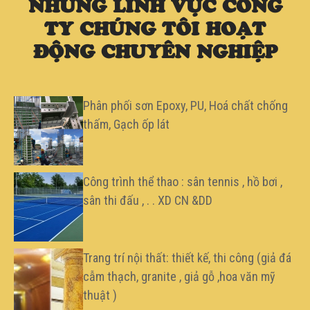
NHỮNG LĨNH VỰC CÔNG
TY CHÚNG TÔI HOẠT
ĐỘNG CHUYÊN NGHIỆP
Phân phối sơn Epoxy, PU, Hoá chất chống
thấm, Gạch ốp lát
Công trình thể thao : sân tennis , hồ bơi ,
sân thi đấu , . . XD CN &DD
Trang trí nội thất: thiết kế, thi công (giả đá
cẫm thạch, granite , giả gỗ ,hoa văn mỹ
thuật )