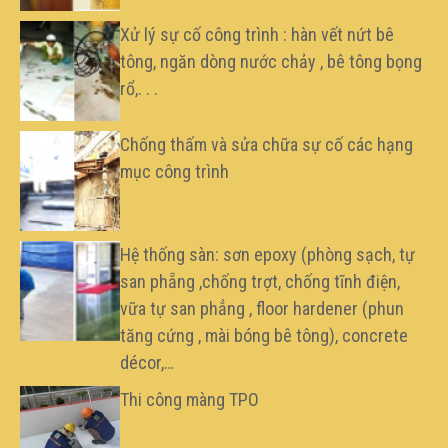
Xử lý sự cố công trình : hàn vết nứt bê
tông, ngăn dòng nước chảy , bê tông bọng
rổ,. . .
Chống thấm và sửa chữa sự cố các hạng
mục công trình
Hệ thống sàn: sơn epoxy (phòng sạch, tự
san phẵng ,chống trợt, chống tĩnh điện,
vữa tự san phẳng , floor hardener (phun
tăng cứng , mài bóng bê tông), concrete
décor,…
Thi công màng TPO