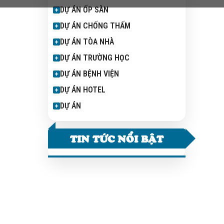
DỰ ÁN ỐP SÀN
DỰ ÁN CHỐNG THẤM
DỰ ÁN TÒA NHÀ
DỰ ÁN TRƯỜNG HỌC
DỰ ÁN BỆNH VIỆN
DỰ ÁN HOTEL
DỰ ÁN
TIN TỨC NỔI BẬT