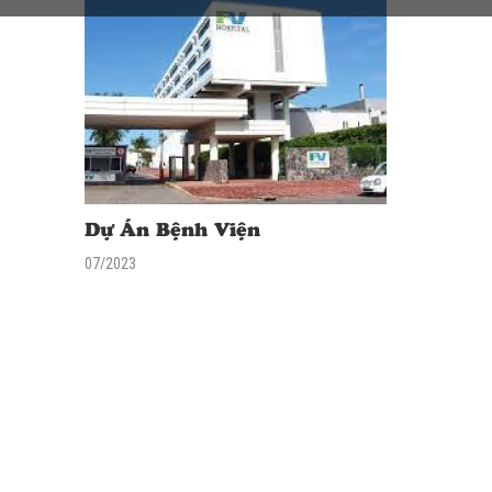
Dự Án Bệnh Viện
07/2023
<div class="excerpt"> <p> </p> </div>