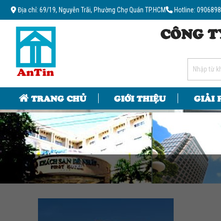
Địa chỉ: 69/19, Nguyễn Trãi, Phường Chợ Quán TP.HCM
Hotline: 090689
CÔNG T
TRANG CHỦ
GIỚI THIỆU
GIẢI