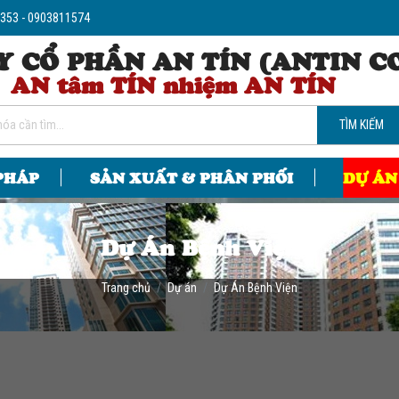
8353 - 0903811574
Y CỔ PHẦN AN TÍN (ANTIN C
AN tâm TÍN nhiệm AN TÍN
TÌM KIẾM
 PHÁP
SẢN XUẤT & PHÂN PHỐI
DỰ ÁN
Dự Án Bệnh Viện
Trang chủ
Dự án
Dự Án Bệnh Viện