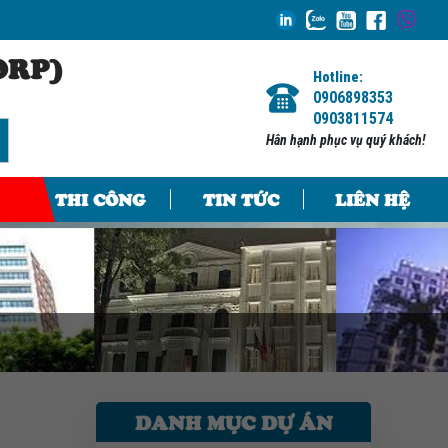
ORP)
Hotline:
0906898353
0903811574
Hân hạnh phục vụ quý khách!
THI CÔNG
TIN TỨC
LIÊN HỆ
DANH MỤC DỰ ÁN