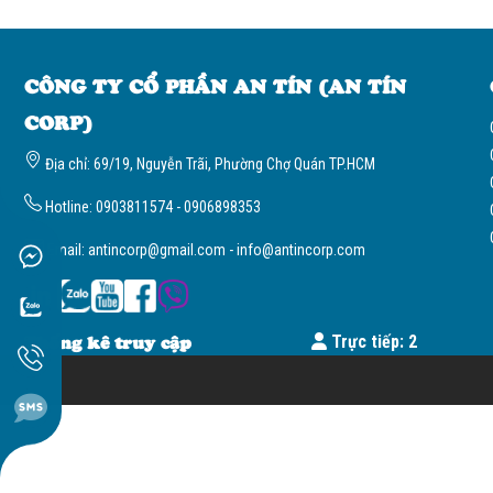
CÔNG TY CỔ PHẦN AN TÍN (AN TÍN
CORP)
Địa chỉ: 69/19, Nguyễn Trãi, Phường Chợ Quán TP.HCM
Hotline: 0903811574 - 0906898353
Email: antincorp@gmail.com - info@antincorp.com
Thống kê truy cập
Trực tiếp: 2