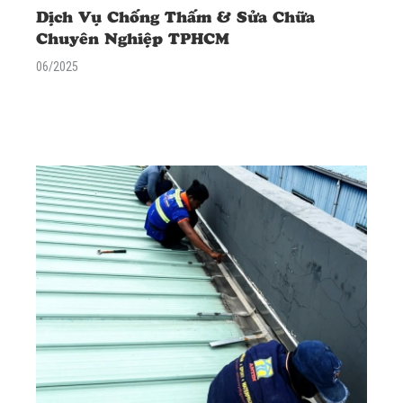
Dịch Vụ Chống Thấm & Sửa Chữa
Chuyên Nghiệp TPHCM
06/2025
<div class="excerpt"><p><strong> </strong><strong>AN
TÍN</strong> cung cấp giải pháp chống thấm & sửa chữa toàn
diện cho nhà xưởng, tòa nhà. Dịch vụ chuyên nghiệp, vật liệu
chính hãng, bảo hành dài hạn. Khảo sát miễn phí!</p></div>