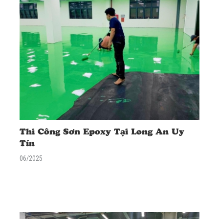
Thi Công Sơn Epoxy Tại Long An Uy
Tín
06/2025
<div class="excerpt"> <p data-mce-style="line-height: 2;"
style="line-height: 2;"><span data-mce-style="font-size: 18px;"
style="font-size: 18px;"><strong>Dịch vụ thi công sơn epoxy tại
Long An </strong>chuyên nghiệp cho nhà xưởng, kho bãi. AN TÍN
cam kết chất lượng, tiến độ và báo giá tốt nhất. Khảo sát miễn