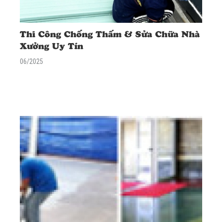
Thi Công Chống Thấm & Sửa Chữa Nhà
Xưởng Uy Tín
06/2025
<div class="excerpt"> <p><span data-mce-style="font-family:
'times new roman', times, sans-serif; font-size: 18px;"
style="font-family: 'times new roman', times, sans-serif; font-
size: 18px;">Chuyên thi công chống thấm & sửa chữa nhà xưởng
trọn gói. Xử lý dột mái tôn, nứt sàn bê tông, tường ẩm mốc. Giải
pháp chuyên nghiệp, bền vững. Báo giá ngay!</span></p> </div>