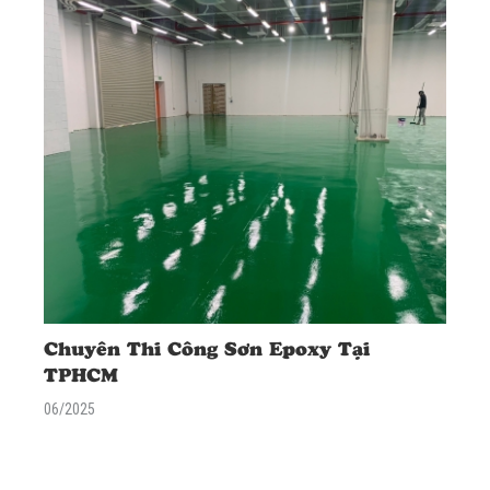
phí!</span></p> </div>
Chuyên Thi Công Sơn Epoxy Tại
TPHCM
06/2025
<div class="excerpt"> <p><span data-mce-style="font-size:
18px;" style="font-size: 18px;"><strong>AN TÍN</strong> chuyên
thi công sơn epoxy tại TPHCM cho nhà xưởng, kho bãi, tầng hầm.