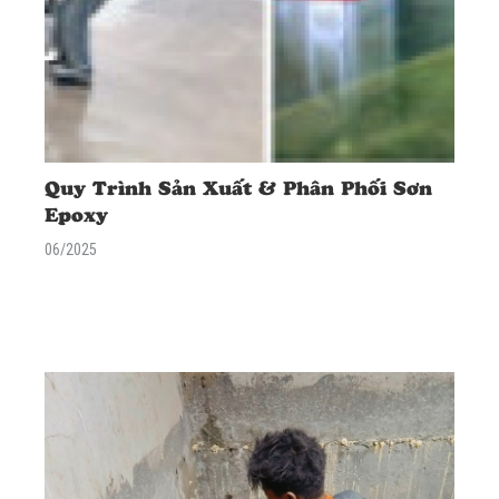
Quy Trình Sản Xuất & Phân Phối Sơn
Epoxy
06/2025
<div class="excerpt"> <p data-mce-style="line-height: 2;"
style="line-height: 2;"><span data-mce-style="font-size: 18px;"
style="font-size: 18px;"> Tìm hiểu <strong>quy trình sản xuất &
phân phối sơn epoxy chất lượng</strong>. AN TÍN, chuyên gia thi
công, chia sẻ kiến thức giúp bạn chọn đúng vật liệu và nhà thầu.
</span></p> </div>