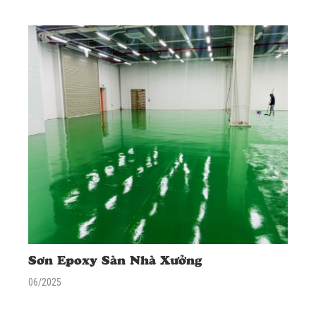
Dịch vụ uy tín, quy trình chuyên nghiệp, báo giá cạnh tranh. LH
ngay!</span></p> </div>
Sơn Epoxy Sàn Nhà Xưởng
06/2025
<div class="excerpt"> <p><span data-mce-style="font-size: