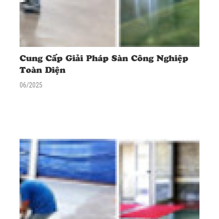
Cung Cấp Giải Pháp Sàn Công Nghiệp
Toàn Diện
06/2025
<div class="excerpt"> <p><span data-mce-style="font-size:
18px;" style="font-size: 18px;">AN TÍN chuyên tư vấn & thi công
các giải pháp sàn công nghiệp: sơn epoxy, sơn PU, bê tông mài
bóng. Đáp ứng mọi tiêu chuẩn GMP, ESD. Tư vấn miễn phí!</span>
</p> </div>