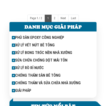
18px;" style="font-size: 18px;"><strong>Tìm hiểu về sơn epoxy
sàn nhà xưởng:</strong> các lợi ích vượt trội, các dòng sản
phẩm phổ biến và quy trình thi công chuẩn. AN TÍN chuyên tư vấn
& thi công uy tín.</span></p> </div>
Page 1 / 2
1
2
Next
Last
DANH MỤC GIẢI PHÁP
PHỦ SÀN EPOXY CÔNG NGHIỆP
XỬ LÝ VẾT NỨT BÊ TÔNG
XỬ LÝ BONG TRÓC NỀN NHÀ XƯỞNG
SỬA CHỮA CHỐNG DỘT MÁI TÔN
XỬ LÝ RÒ RỈ NƯỚC
CHỐNG THẤM SÀN BÊ TÔNG
CHỐNG THẤM VÀ SỬA CHỮA NHÀ XƯỞNG
GIẢI PHÁP
TIN TỨC NỔI BẬT