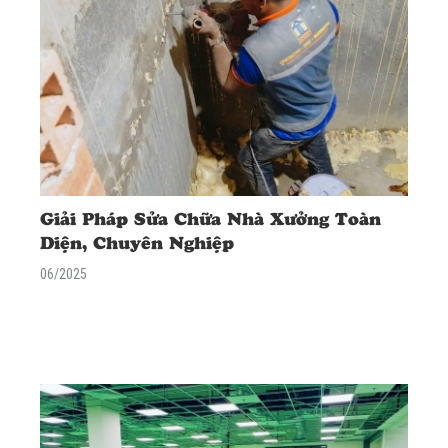
Giải Pháp Sửa Chữa Nhà Xưởng Toàn
Diện, Chuyên Nghiệp
06/2025
<div class="excerpt"> <p><span data-mce-style="font-size:
18px;" style="font-size: 18px;"><strong>AN TÍN</strong> cung
cấp giải pháp sửa chữa nhà xưởng trọn gói: chống dột mái, xử lý
nứt sàn, chống thấm tường, cải tạo nâng cấp. Chẩn đoán & khắc
phục tận gốc.</span></p> </div>